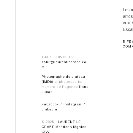
Les m
arros
vrai.
Escal
5 FÉ
COM
+33 7 60 85 05 16
salut@laurentlecrabe.co
m
Photographe de plateau
(IMDb)
et photoreporter
membre de l'agence
Hans
Lucas
Facebook
Instagram
LinkedIn
© 2025 -
LAURENT LE
CRABE
Mentions légales
CGV