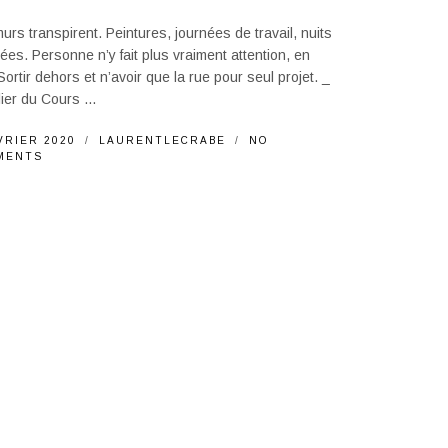
urs transpirent. Peintures, journées de travail, nuits
ées. Personne n’y fait plus vraiment attention, en
 Sortir dehors et n’avoir que la rue pour seul projet. _
ier du Cours ...
VRIER 2020
LAURENTLECRABE
NO
MENTS