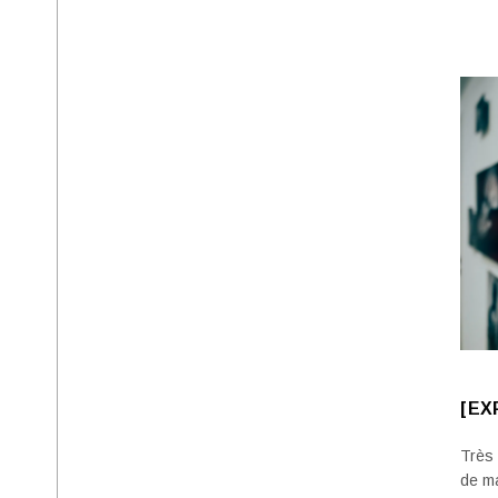
[EX
Très 
de m