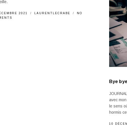
ille.
ÉCEMBRE 2021
LAURENTLECRABE
NO
MENTS
Bye bye 
JOURNAL |
avec mon 
le sens o
hormis ceu
10 DÉCE