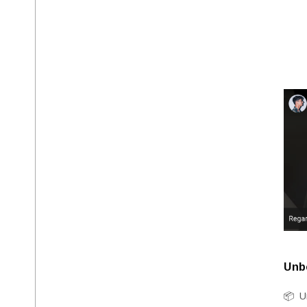
Unb
📦 U