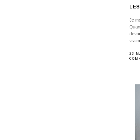
LES
Je me
Quand
devan
vraim
23 M
COM