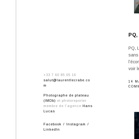
PQ,
PQ, 
sans
l’éco
voir 
+33 7 60 85 05 16
salut@laurentlecrabe.co
14 M
m
COM
Photographe de plateau
(IMDb)
et photoreporter
membre de l'agence
Hans
Lucas
Facebook
Instagram
LinkedIn