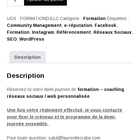
de
FORMATION
WEB
UGS :
FORMATIONDJLLC
Catégorie :
Formation
Étiquettes :
/
Community Management
,
e-réputation
,
Facebook
,
RÉSEAUX
Formation
,
Instagram
,
Référencement
,
Réseaux Sociaux
,
SOCIAUX
SEO
,
WordPress
/
CONSEILS
Description
PERSONNALISÉS
-
3H
Description
Réservez ici votre demi-journée de
formation – coaching
réseaux sociaux / web personnalisée
.
Une fois votre règlement effectué, je vous contacte
pour fixer le créneau et le programme de la demi-
journée ensemble.
Pour toute question: salut@laurentlecrabe.com